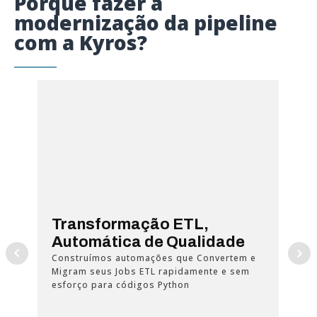
Porque fazer a
modernização da pipeline
com a Kyros?
Transformação ETL,
Ot
de
Automática de Qualidade
Com
esc
Construímos automações que Convertem e
oti
Migram seus Jobs ETL rapidamente e sem
Dad
esforço para códigos Python